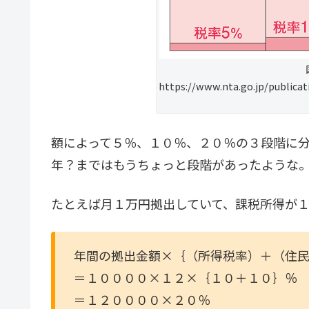
https://www.nta.go.jp/publica
額によって５％、１０％、２０％の３段階に
年？まではもうちょっと段階があったような
たとえば月１万円拠出していて、課税所得が
年間の拠出金額×｛（所得税率）＋（住
＝１００００×１２×｛１０＋１０｝％
＝１２００００×２０％