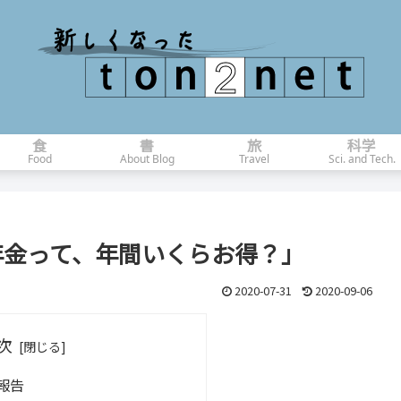
食
書
旅
科学
Food
About Blog
Travel
Sci. and Tech.
出年金って、年間いくらお得？」
2020-07-31
2020-09-06
次
報告