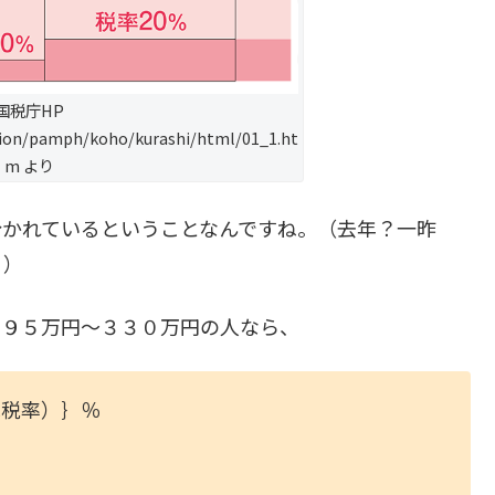
国税庁HP
tion/pamph/koho/kurashi/html/01_1.ht
m より
分かれているということなんですね。（去年？一昨
。）
１９５万円～３３０万円の人なら、
民税率）｝％