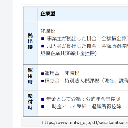
https://www.mhlw.go.jp/stf/seisakunitsui