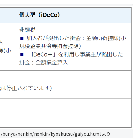
te/bunya/nenkin/nenkin/kyoshutsu/gaiyou.html より