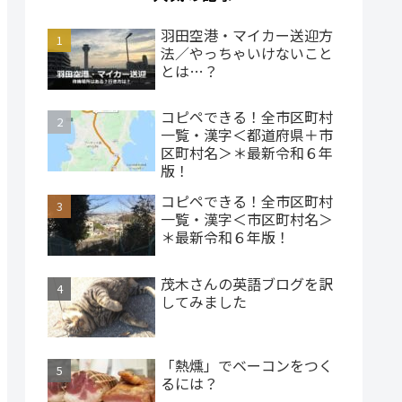
羽田空港・マイカー送迎方
法／やっちゃいけないこと
とは…？
コピペできる！全市区町村
一覧・漢字＜都道府県＋市
区町村名＞＊最新令和６年
版！
コピペできる！全市区町村
一覧・漢字＜市区町村名＞
＊最新令和６年版！
茂木さんの英語ブログを訳
してみました
「熱燻」でベーコンをつく
るには？