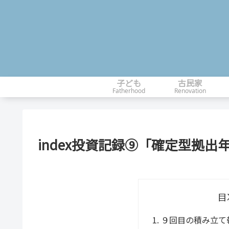
子ども
古民家
Fatherhood
Renovation
index投資記録⑨「確定型拠
目
９回目の積み立て