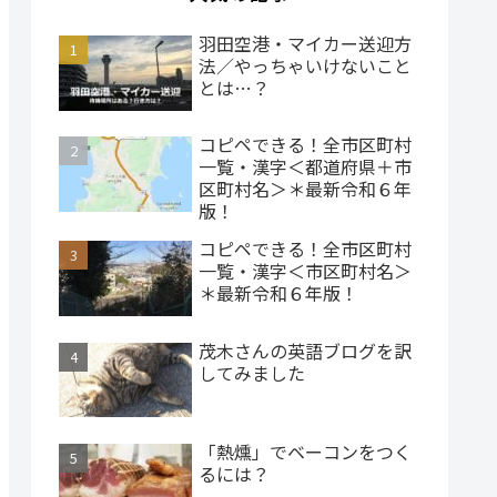
羽田空港・マイカー送迎方
法／やっちゃいけないこと
とは…？
コピペできる！全市区町村
一覧・漢字＜都道府県＋市
区町村名＞＊最新令和６年
版！
コピペできる！全市区町村
一覧・漢字＜市区町村名＞
＊最新令和６年版！
茂木さんの英語ブログを訳
してみました
「熱燻」でベーコンをつく
るには？