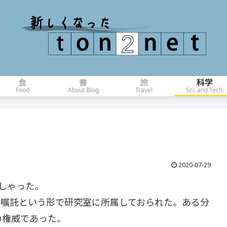
食
書
旅
科学
Food
About Blog
Travel
Sci. and Tech.
2020-07-29
しゃった。
、嘱託という形で研究室に所属しておられた。ある分
の権威であった。