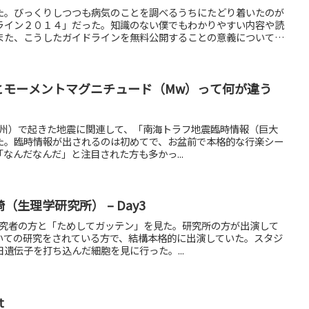
た。びっくりしつつも病気のことを調べるうちにたどり着いたのが
ライン２０１４」だった。知識のない僕でもわかりやすい内容や読
また、こうしたガイドラインを無料公開することの意義について書
とモーメントマグニチュード（Mw）って何が違う
（九州）で起きた地震に関連して、「南海トラフ地震臨時情報（巨大
た。臨時情報が出されるのは初めてで、お盆前で本格的な行楽シー
なんだなんだ」と注目された方も多かっ...
生理学研究所） – Day3
、研究者の方と「ためしてガッテン」を見た。研究所の方が出演して
いての研究をされている方で、結構本格的に出演していた。スタジ
遺伝子を打ち込んだ細胞を見に行った。...
t