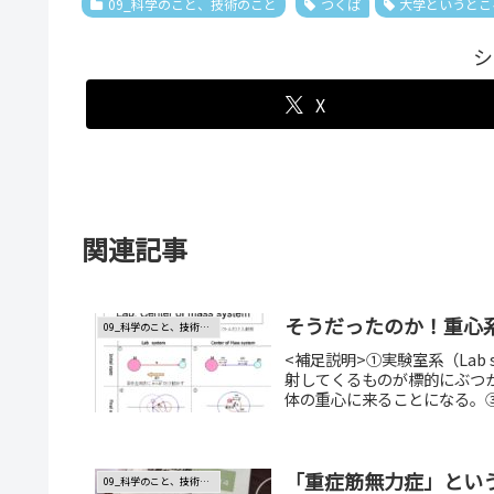
09_科学のこと、技術のこと
つくば
大学というとこ
シ
X
関連記事
そうだったのか！重心系（Cen
09_科学のこと、技術のこと
<補足説明>①実験室系（Lab
射してくるものが標的にぶつ
体の重心に来ることになる。③
「重症筋無力症」とい
09_科学のこと、技術のこと