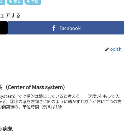
ろ
物理
言葉
ェアする
Facebook
ooishi
ter of Mass system）
 system）では標的は静止していると考える。 速度vをもって入
かる。②①の系を左向きに図のように動かすと原点が常に二つの物
衝突後の、単位時間（例えば1秒...
う病気