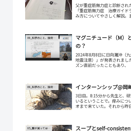
父が重症筋無力症と診断され
「重症筋無力症 治療ガイド
み方についてやさしく解説。
きました。
マグニチュード（M）
09_科学のこと、技術のこと
の？
2024年8月8日に日向灘沖
地震注意）」が発表されまし
ズン直前だったこともあり、「
インターンシップ@岡崎（
09_科学のこと、技術のこと
3日目。8:15分から先生と
いるということで。痒みにつ
オまで来ていた。それから昨日
スープとself-consisten
05_腹が減っては…