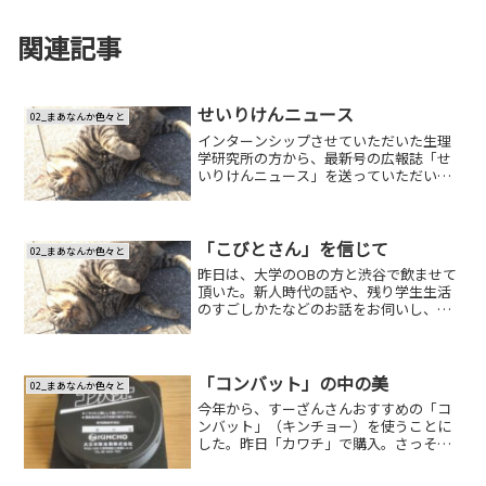
関連記事
せいりけんニュース
02_まあなんか色々と
インターンシップさせていただいた生理
学研究所の方から、最新号の広報誌「せ
いりけんニュース」を送っていただい
た。ここに、僕の書いた記事を掲載して
いただいた。「科学の芽」が出る瞬間せ
いりけん広報推進室でのインターンシッ
プに１週間参加させていただ...
「こびとさん」を信じて
02_まあなんか色々と
昨日は、大学のOBの方と渋谷で飲ませて
頂いた。新人時代の話や、残り学生生活
のすごしかたなどのお話をお伺いし、よ
い刺激を頂けた。１軒目の沖縄居酒屋
「しまぶくろ」ではオリオンビールと泡
盛とともに、おいしい沖縄料理を頂い
た。山羊の肉の刺身ってある...
「コンバット」の中の美
02_まあなんか色々と
今年から、すーざんさんおすすめの「コ
ンバット」（キンチョー）を使うことに
した。昨日「カワチ」で購入。さっそく
本日付けで作戦を開始することにした。
これが「コンバット」（４つ入り）だ。