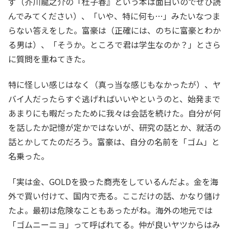
ず（芥川龍之介の『杜子春』という本は面白いのでぜひ読
んでみてください）、「いや、特に何も…」みたいなつま
らない答えをした。富豪は（正確には、のちに富豪とわか
る男は）、「そうか。ところで君は学生なのか？」とさら
に質問を重ねてきた。
特に怪しい感じはなく（真っ当な感じもなかったが）、ヤ
バイ人だったらすぐ逃げればいいやというのと、始発まで
あまりにも暇だったために我々は会話を続けた。自分が何
を話したか記憶が定かではないが、研究の話とか、就活の
話とかしてたのだろう。富豪は、自分の名前を「ゴム」と
名乗った。
「実は金、GOLDを扱った商売をしているんだよ。金を海
外で買い付けて、国内で売る。ここだけの話、かなり儲け
たよ。最初は危険なこともあったがね。海外の地元では
「ゴムニーニョ」って呼ばれてる。仲が良いヤツからはみ