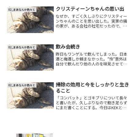
封を切ると、甘い香りに包まれる。原材
料を見ると、はちみつが使...
クリスティーンちゃんの思い出
02_まあなんか色々と
なぜか、すごく久しぶりにクリスティー
ンちゃんのことを思い出した。実家の隣
の家が、ある会社の社宅だったので、わ
りと色んな家族が入れ替わり立ち替わり
来た。その中の一家族が、外国からきた
クリスティーンちゃん一行だった。クリ
スティーンちゃんは、僕と...
飲み会続き
02_まあなんか色々と
昨日もワンゲルで飲んでしまった。日本
酒と梅酒しか頼まなかった。”怜”意外は
自分で飲んだり他の人のを味見させても
らった。（”怜”はいつのまにかH氏の胃の
中へ消えていた。）「店から部屋へ」と
いうマニフェストを掲げたのだが、昨日
は友人の内定祝いと...
掃除の効用と今をしっかりと生き
02_まあなんか色々と
ること
「コンバット」とゴキブリについて長々
と書いたが、久しぶりなので飽き足らず
にまだ書くことにする。今日はKEKと大
学の連携事業の”キックオフ・シンポジウ
ム”が開かれた（その一環がサマーチャレ
ンジなのですよ）。13:00から、それに出
席。挨拶と素...