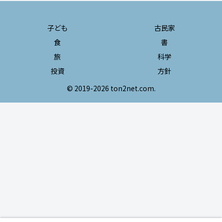
子ども
古民家
食
書
旅
科学
投資
方針
© 2019-2026 ton2net.com.