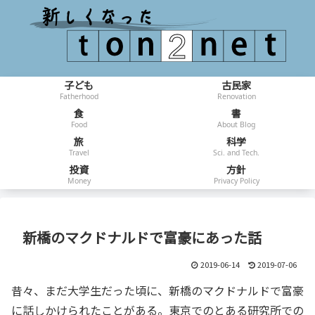
子ども
古民家
Fatherhood
Renovation
食
書
Food
About Blog
旅
科学
Travel
Sci. and Tech.
投資
方針
Money
Privacy Policy
新橋のマクドナルドで富豪にあった話
2019-06-14
2019-07-06
昔々、まだ大学生だった頃に、新橋のマクドナルドで富豪
に話しかけられたことがある。東京でのとある研究所での