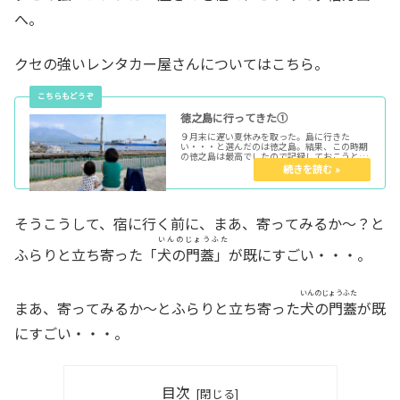
へ。
クセの強いレンタカー屋さんについてはこちら。
徳之島に行ってきた①
９月末に遅い夏休みを取った。島に行きた
い・・・と選んだのは徳之島。結果、この時期
の徳之島は最高でしたので記録しておこうと思
います。徳之島は、どこにあって、どうやって
いくのか。まず、そもそも徳之島とはどこにあ
る島なのか・・・。ここです。徳之島...
そうこうして、宿に行く前に、まあ、寄ってみるか～？と
いんのじょうふた
ふらりと立ち寄った「
犬の門蓋」
が既にすごい・・・。
いんのじょうふた
まあ、寄ってみるか～とふらりと立ち寄った
犬の門蓋
が既
にすごい・・・。
目次