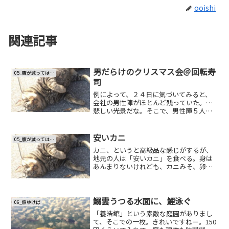
ooishi
関連記事
男だらけのクリスマス会＠回転寿
05_腹が減っては…
司
例によって、２４日に気づいてみると、
会社の男性陣がほとんど残っていた。…
悲しい光景だな。そこで、男性陣５人く
らいで回転寿司に行った。男だらけのク
リスマス会＠回転寿司。楽しかった。食
べ過ぎました。
安いカニ
05_腹が減っては…
カニ、というと高級品な感じがするが、
地元の人は「安いカニ」を食べる。身は
あんまりないけれども、カニみそ、卵が
濃厚でおいしい。（いわゆる越前かにと
して紹介されるのはオス。 この小さい
のはメスで、「セイコがに」と呼ばれ
る。 地元の人たちからセイ...
鰯雲うつる水面に、鯉泳ぐ
06_旅ゆけば
「養浩館」という素敵な庭園がありまし
て、そこでの一枚。きれいですねー。150