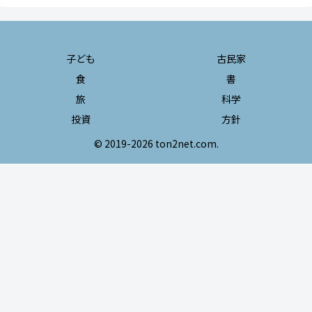
子ども
古民家
食
書
旅
科学
投資
方針
© 2019-2026 ton2net.com.