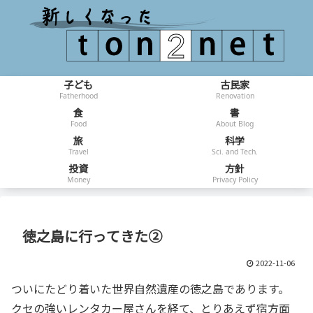
子ども
古民家
Fatherhood
Renovation
食
書
Food
About Blog
旅
科学
Travel
Sci. and Tech.
投資
方針
Money
Privacy Policy
徳之島に行ってきた②
2022-11-06
ついにたどり着いた世界自然遺産の徳之島であります。
クセの強いレンタカー屋さんを経て、とりあえず宿方面