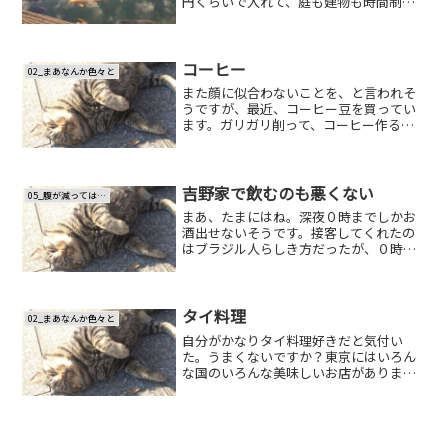
円くらいで入れて、庭も建物も時間制限
なくゆっくりできるので、休日によく言
っています。おススメ。
コーヒー
02_まあなんか色々と
また顔に似合わないことを、と言われそ
うですが、最近、コーヒー豆を買ってい
ます。ガリガリ削って、コーヒー作る系
のやつ。今日は、本当に久しぶりにテル
モス（サーモス？）を引っ張りだして来
て、多めに作って入れてみました。職場
に持って行こうと思います...
吉野家で飲むのも悪くない
05_腹が減っては…
まあ、たまにはね。深夜０時までしかお
酒出せないそうです。接客してくれたの
はブラジル人らしき方だったが、０時丁
度で「もう一缶だけいいですか？」と聞
いたら「だいじょぶ。ちょうど、です
ね」とにっこり注文を受けてくれた。あ
りがとうございました。
タイ料理
02_まあなんか色々と
自分がかなりタイ料理好きだと気付い
た。うまくないですか？東京にはいろん
な国のいろんな美味しいお店がありま
す。