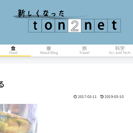
食
書
旅
科学
Food
About Blog
Travel
Sci. and Tech.
る
2017-03-11
2019-03-10