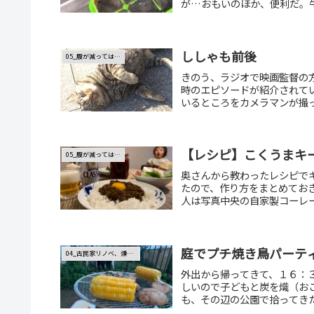
が…おもいのほか、便利だ。牛
ししゃも前後
05_腹が減っては…
きのう、ラジオで映画監督の
時のエピソードが紹介されて
いるところをカメラマンが撮っ
【レシピ】こくうまキ
05_腹が減っては…
奥さんから教わったレシピで
たので、作り方をまとめてお
人は写真中央の自家製コーレー
庭でプチ焼き鳥パーテ
04_古民家リノベ、燻製、畑
外出から帰ってきて、１６：
しいので子どもと炭を熾（お
も、その辺の公園で拾ってきた