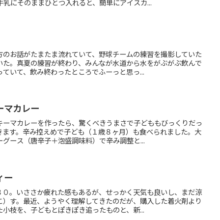
乳にそのままひとつ入れると、簡単にアイスカ...
方のお話がたまたま流れていて、野球チームの練習を撮影していた
いた。真夏の練習が終わり、みんなが水道から水をがぶがぶ飲んで
ていて、飲み終わったところでふーっと思っ...
ーマカレー
キーマカレーを作ったら、驚くべきうまさで子どももびっくりだっ
きます。辛み控えめで子ども（１歳８ヶ月）も食べられました。大
グース（唐辛子＋泡盛調味料）で辛み調整と...
ィー
３０。いささか疲れた感もあるが、せっかく天気も良いし、まだ涼
こ）す。最近、ようやく理解してきたのだが、購入した着火剤より
小枝を、子どもとぽきぽき追ったものと、新...