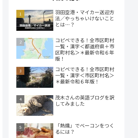
羽田空港・マイカー送迎方
法／やっちゃいけないこと
とは…？
コピペできる！全市区町村
一覧・漢字＜都道府県＋市
区町村名＞＊最新令和６年
版！
コピペできる！全市区町村
一覧・漢字＜市区町村名＞
＊最新令和６年版！
茂木さんの英語ブログを訳
してみました
「熱燻」でベーコンをつく
るには？