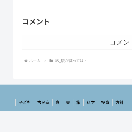
コメント
コメン
ホーム
05_腹が減っては…
子ども
古民家
食
書
旅
科学
投資
方針