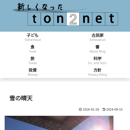
子ども
古民家
Fatherhood
Renovation
食
書
Food
About Blog
旅
科学
Travel
Sci. and Tech.
投資
方針
Money
Privacy Policy
雪の晴天
2016-01-26
2024-09-15