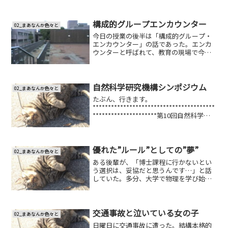
構成的グループエンカウンター
02_まあなんか色々と
今日の授業の後半は「構成的グループ・
エンカウンター」の話であった。エンカ
ウンターと呼ばれて、教育の現場で今注
目されている手法だ。と、言っても、難
しいことをやるのではなくて、レクリエ
ーションのようなことをやるだけなのだ
が。「エンカウンター」は...
自然科学研究機構シンポジウム
02_まあなんか色々と
たぶん、行きます。
****************************************
*********************第10回自然科学研
究機構シンポジウム 『多彩な地球の生命
－宇宙に仲間はいるのか－』*********...
優れた”ルール”としての”夢”
02_まあなんか色々と
ある後輩が、「博士課程に行かないとい
う選択は、妥協だと思うんです…」と話
していた。多分、大学で物理を学び始め
てからずっと、「博士課程に行って」、
「研究者になる」ことを夢見てきたので
はないかな、と思う。それは、とても素
晴らしい選択肢だと思う。...
交通事故と泣いている女の子
02_まあなんか色々と
日曜日に交通事故に遭った。結構本格的