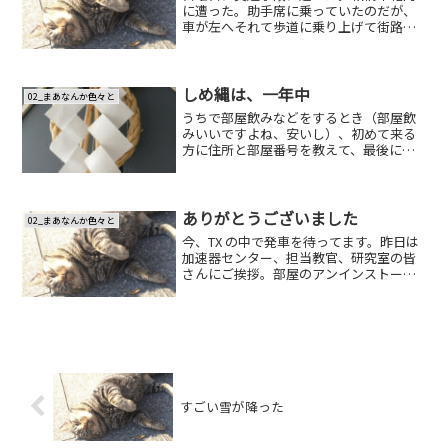
に遭った。助手席に乗っていたのだが、
車が左へそれて歩道に乗り上げて街路樹
に激突。左の鎖骨を骨折した。鎖骨一本
折るだけで生活がずいぶん面倒くさくな
る。もろいもんだね。しかし、この程度
の怪我ですんだのは不幸中...
しめ縄は、一年中
02_まあなんか色々と
うちで部屋飲みなどをするとき（部屋飲
みいいですよね、安いし）、初めて来る
方に住所と部屋番号を教えて、最後に確
認として、「ドアにしめ縄がかかってい
る部屋ですから、すぐ分かります」と伝
えることにしている。しめ縄？とけげん
そうな顔をされるが、一目...
ありがとうございました
02_まあなんか色々と
今、TX の中で発車を待ってます。昨日は
加速器センター、担当教官、研究室の皆
さんにご挨拶。部屋のアンインストール
を進めて、じーこさんと晩御飯食べなが
ら色々お話し。そのままじーことのり邸
へ。にっしー、ふくだ、のり、るいちゃ
ん、みなみ、ちあき、...
すごい雪が降った