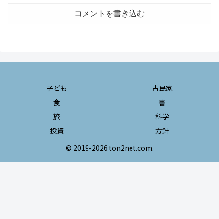
コメントを書き込む
子ども
古民家
食
書
旅
科学
投資
方針
© 2019-2026 ton2net.com.