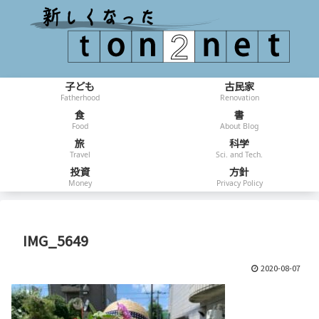
子ども
古民家
Fatherhood
Renovation
食
書
Food
About Blog
旅
科学
Travel
Sci. and Tech.
投資
方針
Money
Privacy Policy
IMG_5649
2020-08-07