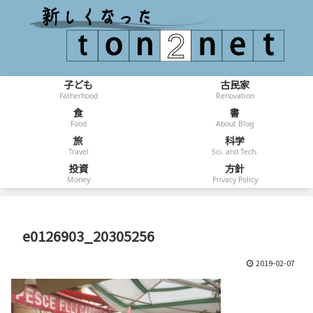
子ども
古民家
Fatherhood
Renovation
食
書
Food
About Blog
旅
科学
Travel
Sci. and Tech.
投資
方針
Money
Privacy Policy
e0126903_20305256
2019-02-07