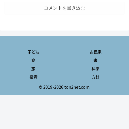
コメントを書き込む
子ども
古民家
食
書
旅
科学
投資
方針
© 2019-2026 ton2net.com.