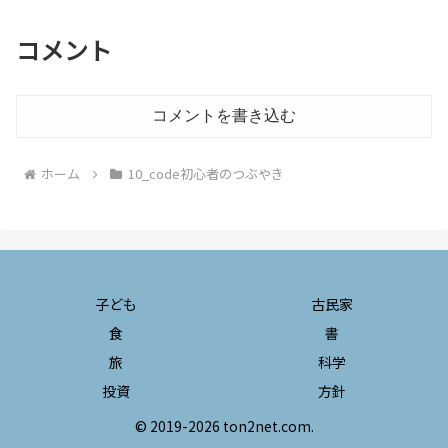
コメント
コメントを書き込む
ホーム
10_code初心者のつぶやき
子ども
古民家
食
書
旅
科学
投資
方針
© 2019-2026 ton2net.com.