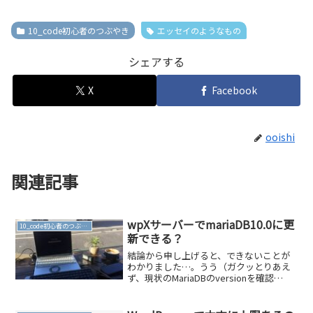
10_code初心者のつぶやき
エッセイのようなもの
シェアする
X
Facebook
ooishi
関連記事
wpXサーバーでmariaDB10.0に更
10_code初心者のつぶやき
新できる？
結論から申し上げると、できないことが
わかりました…。うう（ガクッとりあえ
ず、現状のMariaDBのversionを確認
Wordpressの管理画面で見られる「サイ
トヘルス」、なんとなく気になりますよ
ね。その中の一つ、「古いデータベース