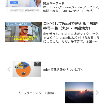
関連キーワード
Wordpress,Cocoon,Google アドセンス,
承認されない,2019年2月20日に合格,一発
合格,申請前,申請後,広告の位置,設定でき
ない,タイトル下の広告消したい,2週間待
ち・・・長かったですね。ついに、来ま
コピペしてExcelで使える！郵便
10_code初心者のつぶやき
し...
番号一覧（九州・沖縄地方）
郵便番号と、対応する地域を１クリック
でコピペしてExcelに貼り付けられるよう
にしました。ただ、多すぎて、全国一括
ができなかった・・・（WordPressの限
界？）しょうがないので、ブロックごと
に展開します。このページは、九州・沖
縄地方（福...
index投資記録⑩「ついに半々」
ブロックエディタ―初投稿・・・