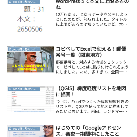
WordPressって本文に上限あるの
10_code初心者のつぶやき
サーバ...
ね
12万行ある、とあるデータを公開しよう
としたのだが、怒られました。タイトル
に上限があるのは知っていたけど、本文
もある程度大きいと投稿できないぜ。
（メモリーサイズってあるから、キャッ
シュ削除したりしてみてうまくいきそう
な感じもあったけど、結局...
コピペしてExcelで使える！郵便
10_code初心者のつぶやき
番号一覧（関東地方）
郵便番号と、対応する地域を１クリック
でコピペしてExcelに貼り付けられるよう
にしました。ただ、多すぎて、全国一括
ができなかった・・・（WordPressの限
界？）しょうがないので、ブロックごと
に展開します。このページは、関東一都
【QGIS】緯度経度リストを地図
10_code初心者のつぶやき
六県（東京...
に描画！
今回は、Excelでつくった緯度経度付きの
リストを、QGISを使って地図に描画して
みたいと思います。前回、ランドマーク
名で緯度経度をばーっと調べる方法を書
きました。こんな感じで緯度経度付きの
リストをExcelで作っていました。これ
はじめての「Googleアドセン
10_code初心者のつぶやき
を、CSV...
ス」審査ー期間中にしたこと