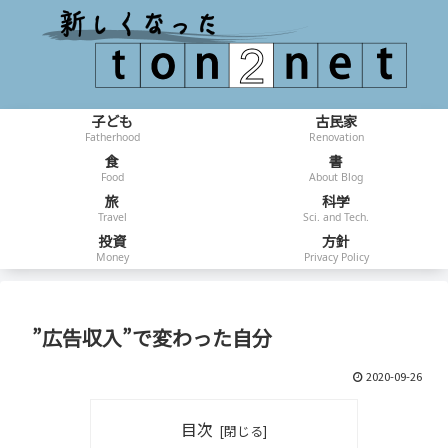
子ども
古民家
Fatherhood
Renovation
食
書
Food
About Blog
旅
科学
Travel
Sci. and Tech.
投資
方針
Money
Privacy Policy
”広告収入”で変わった自分
2020-09-26
目次