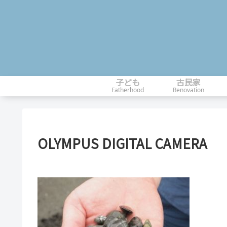
子ども
古民家
Fatherhood
Renovation
OLYMPUS DIGITAL CAMERA